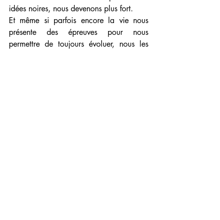
idées noires, nous devenons plus fort.
Et même si parfois encore la vie nous 
présente des épreuves pour nous 
permettre de toujours évoluer, nous les 
abordons complètement différemment, 
avec une grande confiance et sans 
jamais céder à la panique.
Accordez-vous de temps en temps 
quelques instants de silence et écoutez 
votre cœur, il vous parlera. Votre cœur 
doit être le maître et votre mental son 
serviteur. Ils doivent tous les deux former 
une belle équipe mais en aucun cas le 
mental ne doit devenir le maître.
Je vous souhaite à chacun d’entre vous 
de découvrir la voie et la voix de votre 