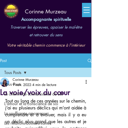
​Corinne Murzeau
Accompagnante spirituelle
Traverser les épreuves, apaiser le mal-être
et retrouver du sens
Votre véritable chemin commence à l'intérieur
Post
Tous Posts
Corinne Murzeau
Tous Posts
9 nov. 2022
4 min de lecture
La voie/voix du cœur
Le chemin de connaissance de soi
Tout au long de ces années sur le chemin, 
L'amour et la conscience de soi
j’ai eu plusieurs déclics qui m’ont aidée à 
La souffrance amoureuse
comprendre et à évoluer, mais il y a eu 
un déclic plus grand que les autres et je 
Les relations bouleversantes