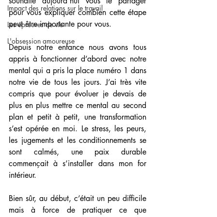
souhaite aujourd’hui vous le partager 
Impact des relations sur le travail
pour vous expliquer combien cette étape 
peut être importante pour vous.
Les épreuves de vie
L'obsession amoureuse
Depuis notre enfance nous avons tous 
appris à fonctionner d’abord avec notre 
mental qui a pris la place numéro 1 dans 
notre vie de tous les jours. J’ai très vite 
compris que pour évoluer je devais de 
plus en plus mettre ce mental au second 
plan et petit à petit, une transformation 
s’est opérée en moi. Le stress, les peurs, 
les jugements et les conditionnements se 
sont calmés, une paix durable 
commençait à s’installer dans mon for 
intérieur.
Bien sûr, au début, c’était un peu difficile 
mais à force de pratiquer ce que 