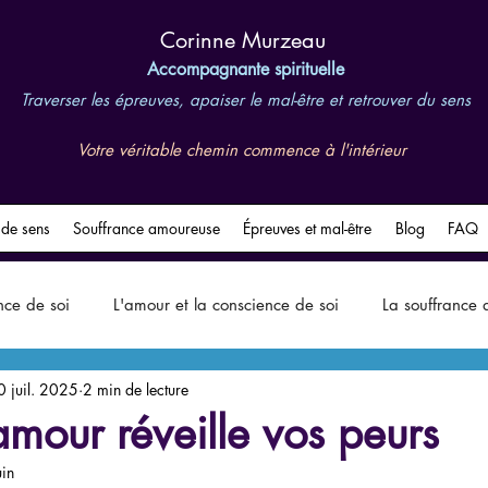
​Corinne Murzeau
Accompagnante spirituelle
Traverser les épreuves, apaiser le mal-être et retrouver du sens
Votre véritable chemin commence à l'intérieur
 de sens
Souffrance amoureuse
Épreuves et mal-être
Blog
FAQ
nce de soi
L'amour et la conscience de soi
La souffrance
0 juil. 2025
2 min de lecture
Impact des relations sur le travail
Les épreuves de vie
L'o
mour réveille vos peurs
uin