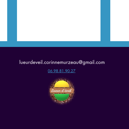
lueurdeveil.corinnemurzeau@gmail.com
06.98.81.90.27
Comment faire face à la
La s
trahison dans le couple ?
l’amo
© 2026 par Corinne Murzeau créé avec
Wix.com
Mentions légales & politique de confidentialité