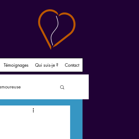
Témoignages
Qui suis-je ?
Contact
 amoureuse
bsession amoureuse