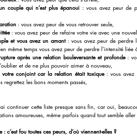
un couple qui n’est plus épanoui 
: vous avez peur de p
aration
 : vous avez peur de vous retrouver seule,
ittée
 : vous avez peur de refaire votre vie avec une nouve
uple et vous avez un amant 
: vous avez peur de perdre la
t en même temps vous avez peur de perdre l’intensité liée 
upture après une relation bouleversante et profonde
 : v
l’oublier et de ne plus pouvoir aimer à nouveau,
 votre conjoint car la relation était toxique
 : vous avez p
us regrettez les bons moments passés,
i continuer cette liste presque sans fin, car oui, beauco
relations amoureuses, même parfois quand tout semble alle
: c’est fou toutes ces peurs, d’où viennent-elles ?