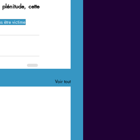
lénitude, cette 
us être victime
Voir tout