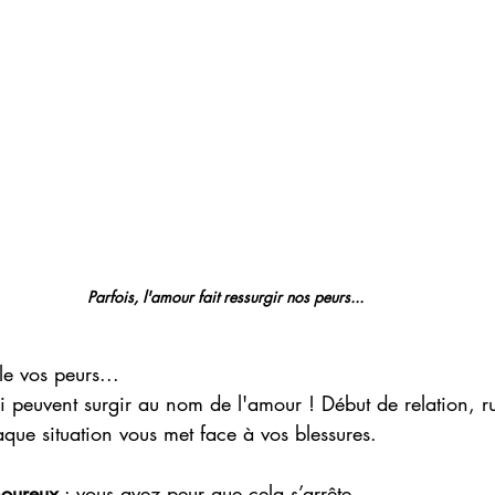
Parfois, l'amour fait ressurgir nos peurs...
e vos peurs...
ui peuvent surgir au nom de l'amour ! Début de relation, ru
aque situation vous met face à vos blessures.
moureux
 : vous avez peur que cela s’arrête,