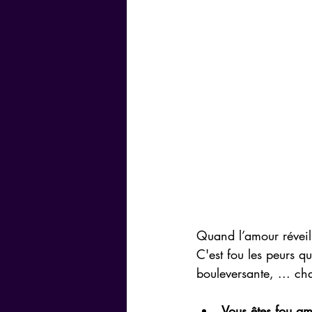
Quand l’amour réveill
C'est fou les peurs q
bouleversante, ... ch
Vous êtes fou a