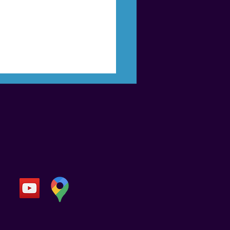
FAQ
Contact
olitude à deux : quand
ur devient silence