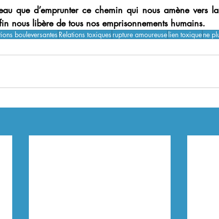
eau que d’emprunter ce chemin qui nous amène vers la p
nfin nous libère de tous nos emprisonnements humains.
tions bouleversantes
Relations toxiques
rupture amoureuse
lien toxique
ne pl