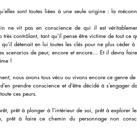
qu’elles sont toutes liées à une seule origine : la mécon
in ne vit pas en conscience de qui il est véritablement,
rès contrôlant, tant qu’il pense être victime de tout ce qui
qu’il détenait en lui toutes les clés pour ne plus céder à t
des scenarios de peur, encore et encore… Et il devra faire
ême !
ment, nous avons tous vécu ou vivons encore ce genre de s
t d’en prendre conscience et d’être décidé à s’engager da
toute ces peurs.
 prêt, prêt à plonger à l’intérieur de soi, prêt à explorer 
re, prêt à faire ce chemin du personnage non consci