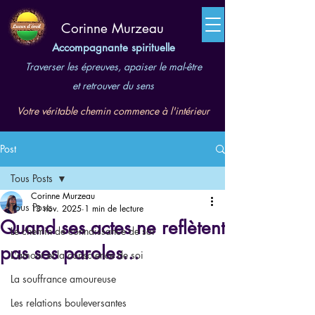
​Corinne Murzeau
Accompagnante spirituelle
Traverser les épreuves, apaiser le mal-être
et retrouver du sens
Votre véritable chemin commence à l'intérieur
Post
Tous Posts
Corinne Murzeau
Tous Posts
13 nov. 2025
1 min de lecture
Quand ses actes ne reflètent
Le chemin de connaissance de soi
pas ses paroles...
L'amour et la conscience de soi
La souffrance amoureuse
Les relations bouleversantes