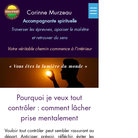
​Corinne Murzeau
Accompagnante spirituelle
Traverser les épreuves, apaiser le mal-être
et retrouver du sens
Votre véritable chemin commence à l'intérieur
« Vous êtes la lumière du monde »
Pourquoi je veux tout
contrôler : comment lâcher
prise mentalement
Vouloir tout contrôler peut sembler rassurant au
départ. Anticiper, prévoir, réfléchir, éviter les