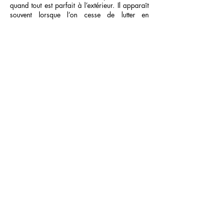
quand tout est parfait à l’extérieur. Il apparaît
souvent lorsque l’on cesse de lutter en
permanence contre l’incertitude de la vie.
Retrouver le lâcher-prise est un chemin. Un
chemin vers plus de présence, plus de paix et
plus de liberté intérieure.
Grâce à un accompagnement spirituel, il est
beaucoup plus facile d'emprunter ce chemin.
Retrouver la paix
au-delà du contrôle
Le besoin de tout contrôler est souvent une
tentative de protection. Mais lorsque le mental
prend toute la place, il peut finir par nous
éloigner de nous-mêmes et de notre paix
intérieure.