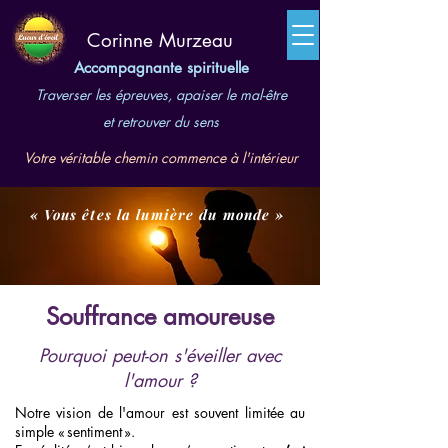
​Corinne Murzeau
Accompagnante spirituelle
Traverser les épreuves, apaiser le mal-être
et retrouver du sens
Votre véritable chemin commence à l'intérieur
« Vous êtes la lumière du monde »
Souffrance amoureuse
Pourquoi peut-on s'éveiller avec
l'amour ?
Notre vision de l'amour est souvent limitée au
simple « sentiment ».