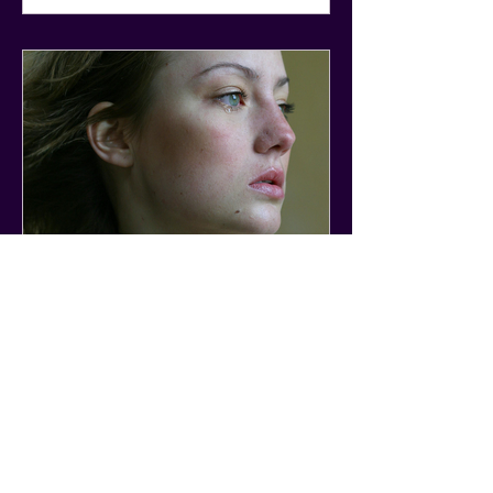
Quand ses actes ne reflètent
pas ses paroles...
J'observe actuellement une
recrudescence de personnes
(principalement des femmes) qui sont
dans une relation où les actes du