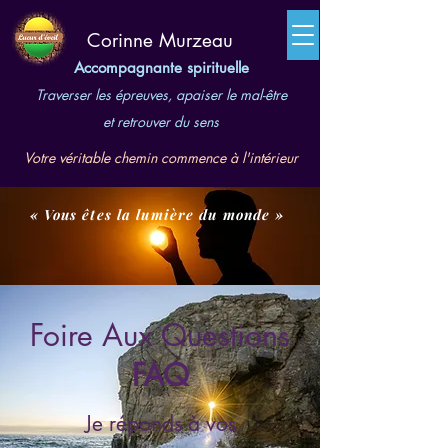
​Corinne Murzeau
Accompagnante spirituelle
Traverser les épreuves, apaiser le mal-être
et retrouver du sens
Votre véritable chemin commence à l'intérieur
« Vous êtes la lumière du monde »
Foire Aux Questions
FAQ
Je réponds à vos