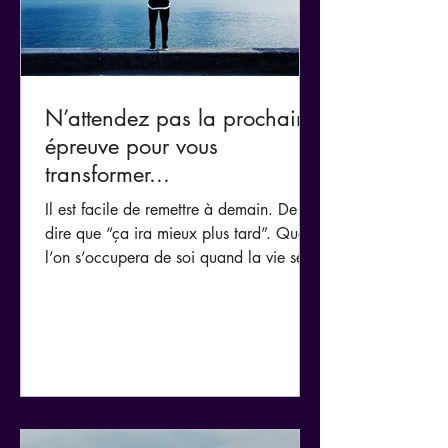
N’attendez pas la prochaine
épreuve pour vous
transformer...
Il est facile de remettre à demain. De se
dire que “ça ira mieux plus tard”. Que
l’on s’occupera de soi quand la vie sera
plus calme. Mais la vie, elle, ne prévient
pas toujours. Elle nous parle souvent par
les crises, les pertes, les ruptures, les
incompréhensions. Et parfois, elle frappe
là où ça fait le plus mal.