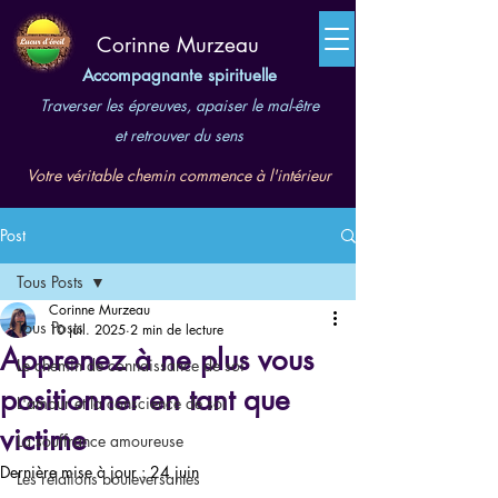
​Corinne Murzeau
Accompagnante spirituelle
Traverser les épreuves, apaiser le mal-être
et retrouver du sens
Votre véritable chemin commence à l'intérieur
Post
Tous Posts
Corinne Murzeau
Tous Posts
10 juil. 2025
2 min de lecture
Apprenez à ne plus vous
Le chemin de connaissance de soi
positionner en tant que
L'amour et la conscience de soi
victime
La souffrance amoureuse
Dernière mise à jour :
24 juin
Les relations bouleversantes