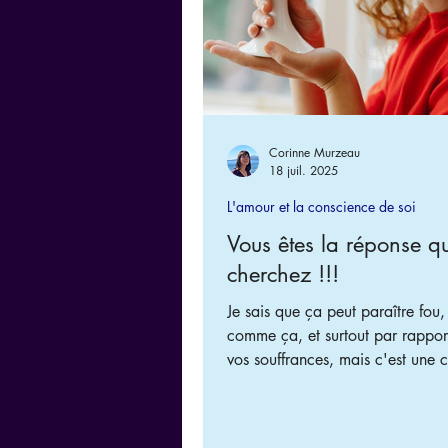
Corinne Murzeau
18 juil. 2025
L'amour et la conscience de soi
Vous êtes la réponse q
cherchez !!!
Je sais que ça peut paraître fou, 
comme ça, et surtout par rapport
vos souffrances, mais c'est une c
pour moi : tout ce que vous che
priorité dans vos relations amou
c'est VOUS !!! (et in fine à trave