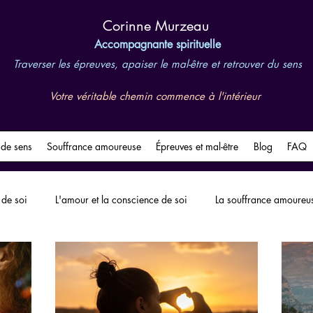
​Corinne Murzeau
Accompagnante spirituelle
Traverser les épreuves, apaiser le mal-être et retrouver du sens
Votre véritable chemin commence à l'intérieur
 de sens
Souffrance amoureuse
Épreuves et mal-être
Blog
FAQ
 de soi
L'amour et la conscience de soi
La souffrance amoureu
Les épreuves de vie
L'obsession amoureuse