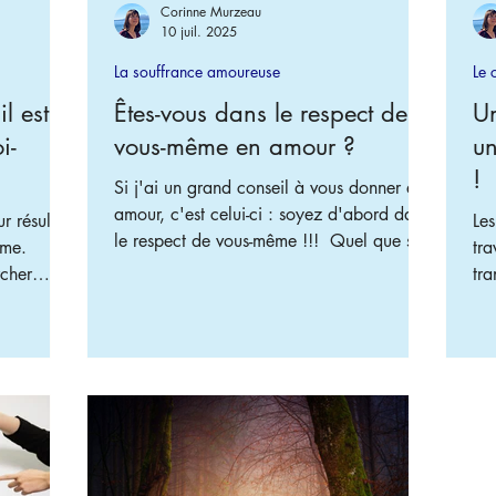
Corinne Murzeau
10 juil. 2025
La souffrance amoureuse
Le 
l est
Êtes-vous dans le respect de
Un
i-
vous-même en amour ?
un
!
Si j'ai un grand conseil à vous donner en
amour, c'est celui-ci : soyez d'abord dans
r résulte
Le
le respect de vous-même !!! ​ Quel que soit
ême.
tra
le comportement de l'autre, ses décisions
rcher
tra
ou ses actions : est-ce que cela remet en
ue de se
parcours. Le
cause le respect de vous-même ?
 qui ne
de 
cha
ous-même,
par
l'autre et
afi
e.
pr
évo