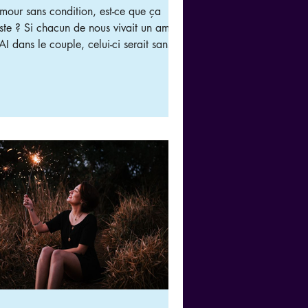
mour sans condition, est-ce que ça
cun de nous vivait un amour
I dans le couple, celui-ci serait sans
 quasiment aucun couple sur
re ne vit dans l’amour inconditionnel.
? ​ Parce que dès que nous
rimons un besoin dans la relation,
s posons une condition. Nous
endons trop de la relation et de l’autre.