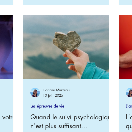
vous m’écrivez ont une grande importance
tan
pour moi et avant chaque approbation je
ta
les récupère et les répertorie dans un
est
fichier. ​ Les phrases qui reviennent sont : «
Peur de perdre », « Sentiment d’abandon
», « Manque de l’autre », « Penser à lu
Corinne Murzeau
10 juil. 2025
Les épreuves de vie
L'a
 votre
Quand le suivi psychologique
L'
n'est plus suffisant...
qu