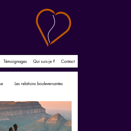
Témoignages
Qui suis-je ?
Contact
se
Les relations bouleversantes