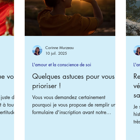
Corinne Murzeau
10 juil. 2025
L'amour et la conscience de soi
L'a
ue vous
Quelques astuces pour vous
Re
prioriser !
vé
sa
juste dit
Vous vous demandez certainement
 à toutes
pourquoi je vous propose de remplir un
Je 
ertitude
formulaire d'inscription avant notre
his
rchez en
entretien de découverte ? Cela me permet
très pré
reuses
notamment de connaître quelle est votre
rem
rs vous,
problématique principale. Les phrases que
imp