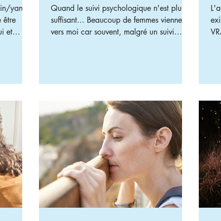
yin/yang
Quand le suivi psychologique n'est plus
L'a
suffisant... Beaucoup de femmes viennent
existe ? Si cha
i et
vers moi car souvent, malgré un suivi
VRA
er.
psychologique qui a duré pendant des
condition Or
uffrance
années, elles n’arrivent pas à sortir
ter
 exacerbé
totalement de leurs schémas négatifs et de
Pourquoi 
sé. La
la dépendance affective et elles
exp
quilibre :
s’interrogent car elles ne comprennent pas
nou
les
pourquoi. ​ De mon côté, cela me semble
att
r woman à
évident. ​ Déjà je les rassure en leur disant
arfaite.
que ce suivi psychologique a forcément
été bénéfique mais il n’est pas suf