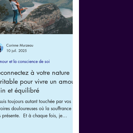
Corinne Murzeau
10 juil. 2025
mour et la conscience de soi
connectez à votre nature
ritable pour vivre un amour
in et équilibré
suis toujours autant touchée par vos
toires douloureuses où la souffrance est
sente. ​ Et à chaque fois, je
arque combien il est difficile, voire
ossible de ne pas souffrir en amour