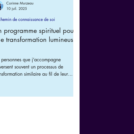
Corinne Murzeau
10 juil. 2025
chemin de connaissance de soi
 programme spirituel pour
e transformation lumineuse
s personnes que j’accompagne
versent souvent un processus de
nsformation similaire au fil de leur
 programme s’articule autour
sept grandes étapes. À l’issue de
cune d’elles, je rencontre chaque
ticipant lors d’un entretien personnalisé
n de faire le point, approfondir les
ises de conscience et accompagner les
lutions en cours.