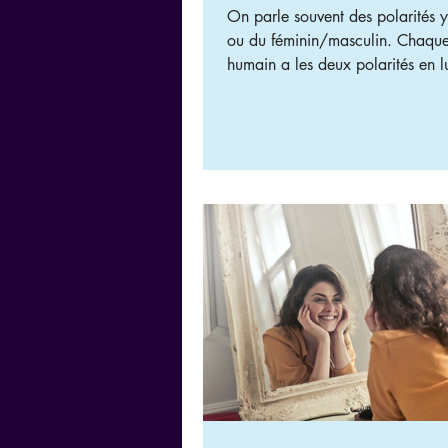
On parle souvent des polarités 
ou du féminin/masculin. Chaque être
humain a les deux polarités en lu
l’idéal est d’arriver à les équilibr
Beaucoup de femmes dans la so
amoureuse ont souvent un yang
: on dit que leur féminin est bles
société actuelle favorise ce désé
la femme doit assurer dans tous 
domaines, une sorte de wonde
la fois business woman et mère p