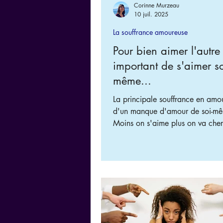
Corinne Murzeau
10 juil. 2025
La souffrance amoureuse
Pour bien aimer l'autre i
important de s'aimer so
même...
La principale souffrance en amou
d'un manque d'amour de soi-m
Moins on s'aime plus on va che
l'amour dans la relation au risq
perdre ou d'accepter des choses
nous conviennent pas. ​ Plus vous serez
dans l'amour et le respect de v
moins vous aurez peur de perdre 
plus votre relation sera équilibré