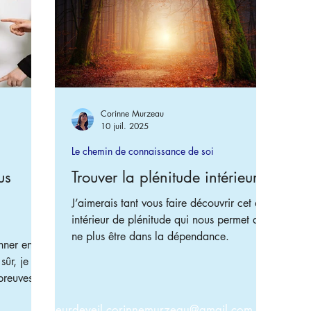
Corinne Murzeau
10 juil. 2025
Le chemin de connaissance de soi
us
Trouver la plénitude intérieure
J’aimerais tant vous faire découvrir cet état
intérieur de plénitude qui nous permet de
ne plus être dans la dépendance.
nner en
sûr, je ne
preuves
t pu être
lueurdeveil.corinnemurzeau@gmail.com