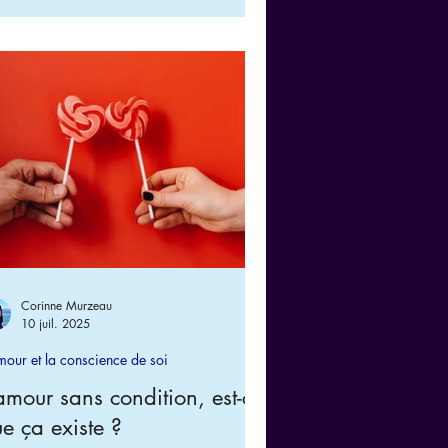
t qu’on ne se connaît pas soi-même et
nt qu’on ne comprend pas que l’amour
 déjà en soi.
Corinne Murzeau
10 juil. 2025
mour et la conscience de soi
amour sans condition, est-ce
e ça existe ?