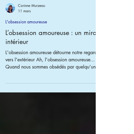
Corinne Murzeau
11 mars
L'obsession amoureuse
L’obsession amoureuse : un miroir
intérieur
L'obsession amoureuse détourne notre regard
vers l'extérieur Ah, l'obsession amoureuse...
Quand nous sommes obsédés par quelqu’un,
nous avons souvent l’impression que tout
tourne autour de l’autre, que notre bonheur
dépend de ses gestes, de ses mots, de son
attention. Mais l’obsession n’est pas seulement
un problème avec l’autre : elle reflète ce qui
n’est pas encore réglé en nous. Elle nous
montre où notre regard est fixé à l’extérieur, là