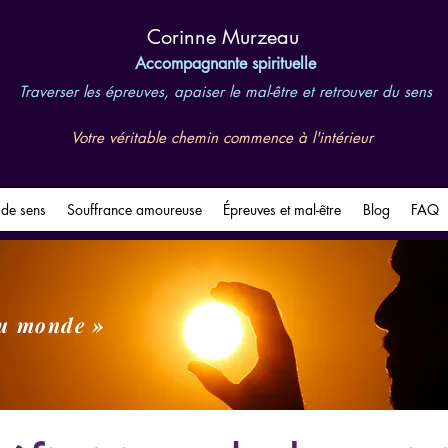
​Corinne Murzeau
Accompagnante spirituelle
Traverser les épreuves, apaiser le mal-être et retrouver du sens
Votre véritable chemin commence à l'intérieur
 de sens
Souffrance amoureuse
Épreuves et mal-être
Blog
FAQ
du monde »