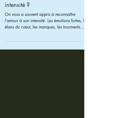
Les relations bouleversantes
Et si vous confondiez amour et
intensité ?
On vous a souvent appris à reconnaître
l’amour à son intensité. Les émotions fortes, les
élans du cœur, les manques, les tourments…
Comme si ce qui bouleverse le plus était
forcément ce qui est juste. Mais l’intensité n’est
pas toujours un signe de vérité. Elle peut être
le reflet de blessures qui s’activent, de
mémoires qui se rejouent.