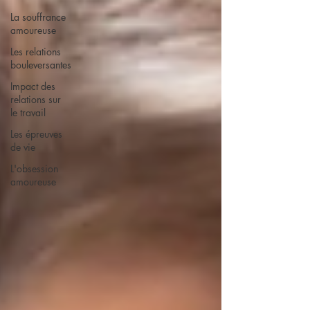
La souffrance
amoureuse
Les relations
bouleversantes
Impact des
relations sur
le travail
Les épreuves
de vie
L'obsession
amoureuse